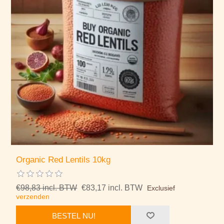
Organic Red Lentils 10kg
€98,83 incl. BTW
€83,17 incl. BTW
Exclusief
verzenden
BESTEL NU!