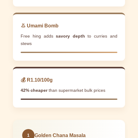
👃 Umami Bomb
Free hing adds
savory depth
to curries and
stews
💰 R1.10/100g
42% cheaper
than supermarket bulk prices
Golden Chana Masala
1