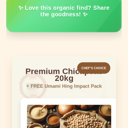
✨ Love this organic find? Share
the goodness! ✨
CHEF'S CHOICE
Premium Chickpeas
20kg
+ FREE Umami Hing Impact Pack