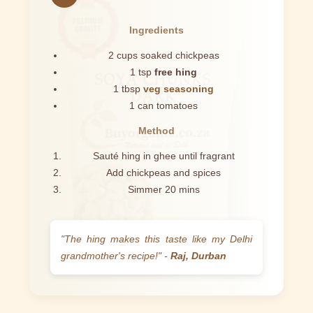
Ingredients
2 cups soaked chickpeas
1 tsp
free hing
1 tbsp
veg seasoning
1 can tomatoes
Method
Sauté hing in ghee until fragrant
Add chickpeas and spices
Simmer 20 mins
"The hing makes this taste like my Delhi
grandmother's recipe!" -
Raj, Durban