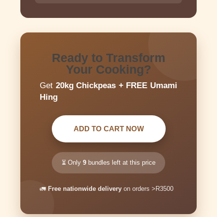
Ready to Transform
Your Cooking?
Get
20kg Chickpeas + FREE Umami
Hing
ADD TO CART NOW
⏳ Only
9
bundles left at this price
🚛
Free nationwide delivery
on orders >R3500