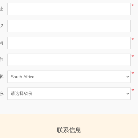
*
址:
2:
*
码:
*
市:
*
家:
*
份:
联系信息