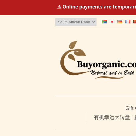
⚠️ Online payments are temporaril
Gift
有机幸运大转盘 |