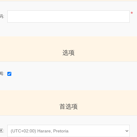
*
码:
选项
阅:
首选项
区: