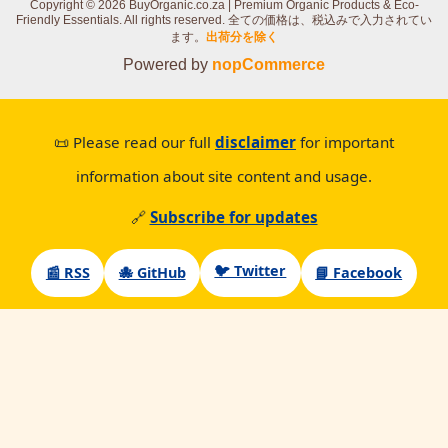
Copyright © 2026 BuyOrganic.co.za | Premium Organic Products & Eco-
Friendly Essentials. All rights reserved.
全ての価格は、税込みで入力されてい
ます。
出荷分を除く
Powered by
nopCommerce
📜 Please read our full
disclaimer
for important
information about site content and usage.
🔗
Subscribe for updates
🐦 Twitter
📰 RSS
🐙 GitHub
📘 Facebook