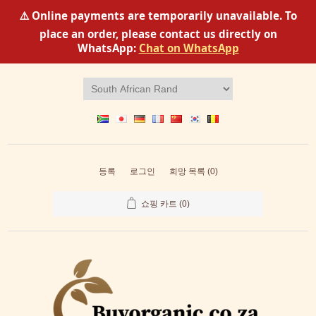
⚠️ Online payments are temporarily unavailable. To
place an order, please contact us directly on
WhatsApp:
Chat on WhatsApp
등록
로그인
희망 목록
(0)
쇼핑 카트
(0)