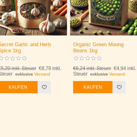
Secret Garlic and Herb
Organic Green Moong
Spice 1kg
Beans 1kg
€5,20 inkl. Steuer
€8,79 inkl.
€6,24 inkl. Steuer
€4,94 inkl.
Steuer
Steuer
exklusive
Versand
exklusive
Versand
KAUFEN
KAUFEN