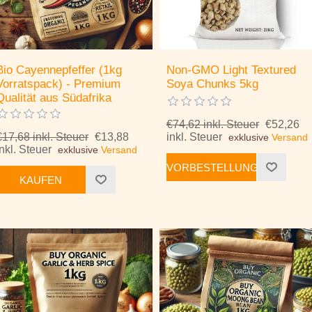
Bio Cayennepfeffer (1kg
Non-GMO Light Textured
Vorratspack) - Premium
Soya Chunks 5kg
Qualität aus Südafrika
€74,62 inkl. Steuer
€52,26
€17,68 inkl. Steuer
€13,88
inkl. Steuer
exklusive
Versand
inkl. Steuer
exklusive
Versand
VORBESTELLUNG
KAUFEN