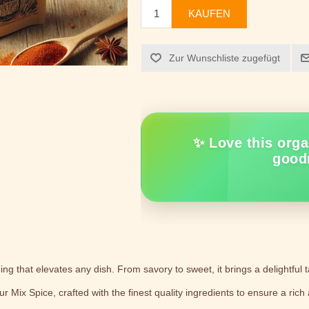
KAUFEN
Zur Wunschliste zugefügt
✨ Love this orga
good
ng that elevates any dish. From savory to sweet, it brings a delightful 
 Mix Spice, crafted with the finest quality ingredients to ensure a rich a