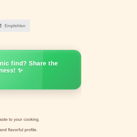
Empfehlen
nic find? Share the
ness! ✨
taste to your cooking.
nd flavorful profile.