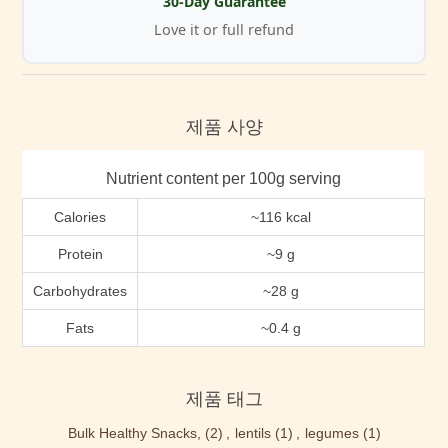
30-Day Guarantee
Love it or full refund
제품 사양
Nutrient content per 100g serving
Calories
~116 kcal
Protein
~9 g
Carbohydrates
~28 g
Fats
~0.4 g
제품 태그
Bulk Healthy Snacks,
(2)
,
lentils
(1)
,
legumes
(1)