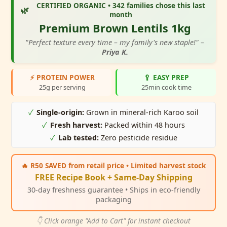
CERTIFIED ORGANIC •
342 families
chose this last
🌿
month
Premium Brown Lentils 1kg
"Perfect texture every time – my family's new staple!" –
Priya K.
⚡ PROTEIN POWER
🥄 EASY PREP
25g per serving
25min cook time
✓
Single-origin:
Grown in mineral-rich Karoo soil
✓
Fresh harvest:
Packed within 48 hours
✓
Lab tested:
Zero pesticide residue
🔥
R50 SAVED
from retail price • Limited harvest stock
FREE Recipe Book + Same-Day Shipping
30-day freshness guarantee • Ships in eco-friendly
packaging
👇 Click orange "Add to Cart" for instant checkout