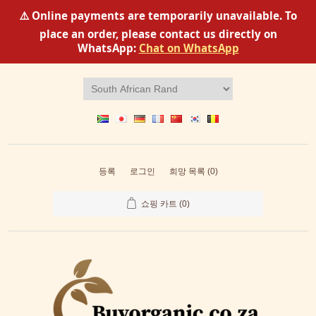
⚠️ Online payments are temporarily unavailable. To
place an order, please contact us directly on
WhatsApp:
Chat on WhatsApp
등록
로그인
희망 목록
(0)
쇼핑 카트
(0)