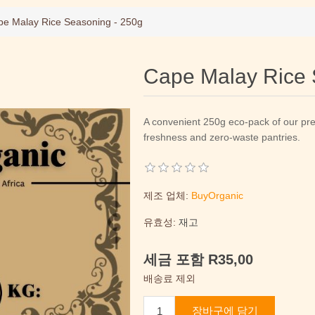
e Malay Rice Seasoning - 250g
Cape Malay Rice 
A convenient 250g eco-pack of our pr
freshness and zero-waste pantries.
제조 업체:
BuyOrganic
유효성:
재고
세금 포함 R35,00
배송료 제외
장바구에 담기