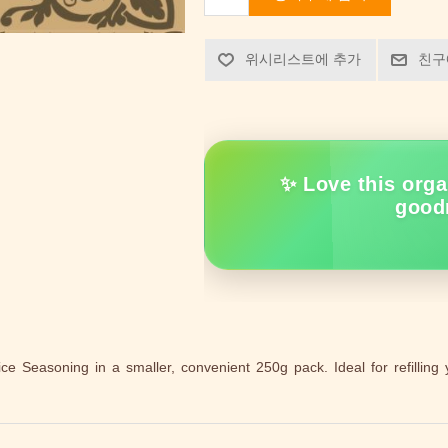
위시리스트에 추가
친구
✨ Love this orga
good
Seasoning in a smaller, convenient 250g pack. Ideal for refilling y