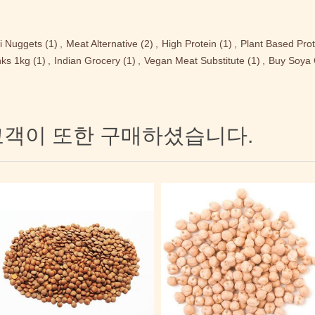
i Nuggets
(1)
,
Meat Alternative
(2)
,
High Protein
(1)
,
Plant Based Prot
ks 1kg
(1)
,
Indian Grocery
(1)
,
Vegan Meat Substitute
(1)
,
Buy Soya
고객이 또한 구매하셨습니다.