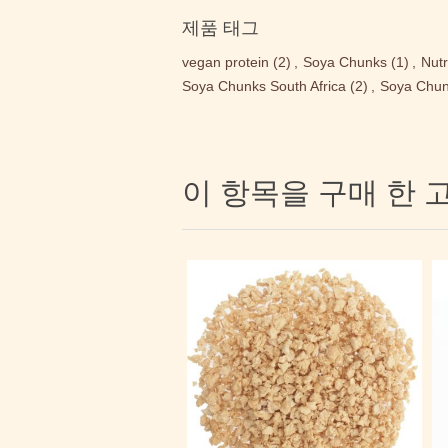
제품 태그
vegan protein
(2)
,
Soya Chunks
(1)
,
Nutr
Soya Chunks South Africa
(2)
,
Soya Chun
이 항목을 구매 한 