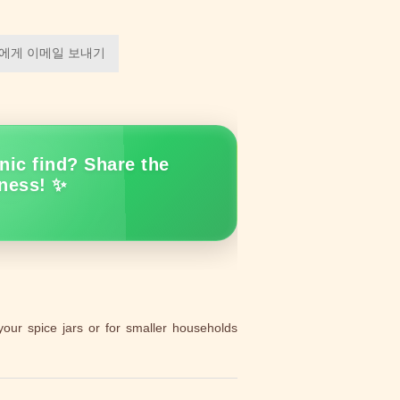
에게 이메일 보내기
nic find? Share the
ness! ✨
our spice jars or for smaller households