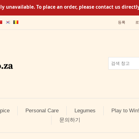
y unavailable. To place an order, please contact us direc
등록
로
pice
Personal Care
Legumes
Play to Win
문의하기