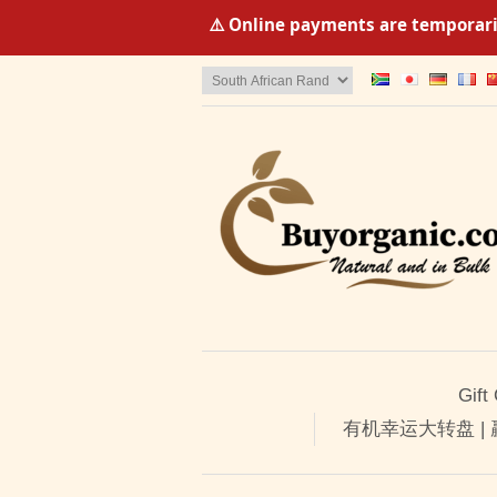
⚠️ Online payments are temporaril
Gift
有机幸运大转盘 |