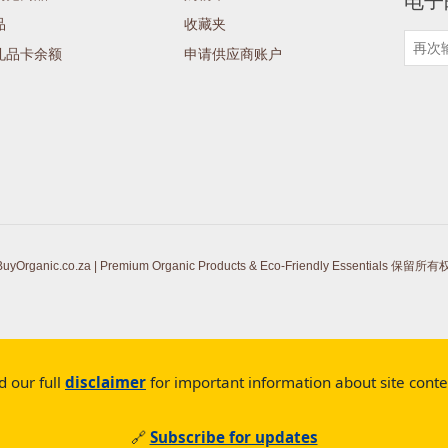
电子
品
收藏夹
礼品卡余额
申请供应商账户
Organic.co.za | Premium Organic Products & Eco-Friendly Essentials 保留所
d our full
disclaimer
for important information about site cont
🔗
Subscribe for updates