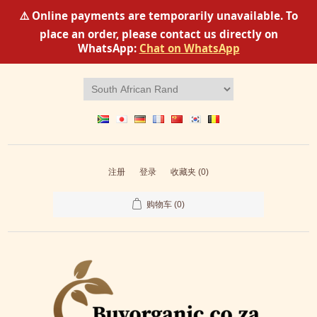
⚠️ Online payments are temporarily unavailable. To
place an order, please contact us directly on
WhatsApp:
Chat on WhatsApp
注册
登录
收藏夹
(0)
购物车
(0)