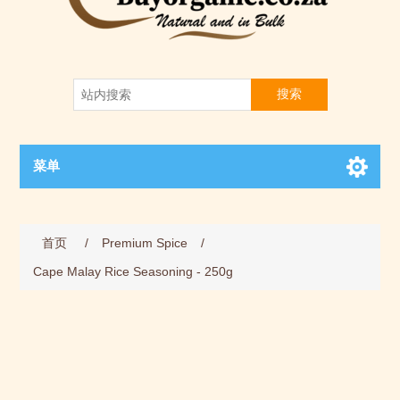
搜索
菜单
首页
/
Premium Spice
/
Cape Malay Rice Seasoning - 250g