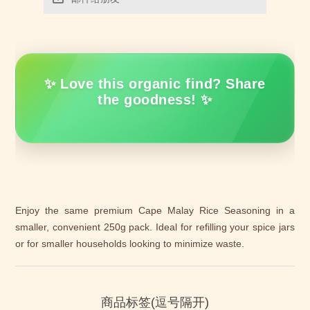
✨ Love this organic find? Share
the goodness! ✨
Enjoy the same premium Cape Malay Rice Seasoning in a
smaller, convenient 250g pack. Ideal for refilling your spice jars
or for smaller households looking to minimize waste.
商品标签(逗号隔开)