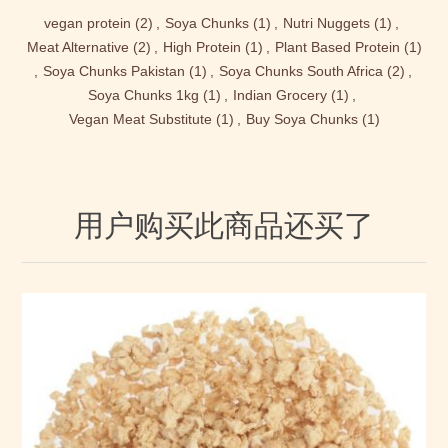
vegan protein
(2)
,
Soya Chunks
(1)
,
Nutri Nuggets
(1)
,
Meat Alternative
(2)
,
High Protein
(1)
,
Plant Based Protein
(1)
,
Soya Chunks Pakistan
(1)
,
Soya Chunks South Africa
(2)
,
Soya Chunks 1kg
(1)
,
Indian Grocery
(1)
,
Vegan Meat Substitute
(1)
,
Buy Soya Chunks
(1)
用户购买此商品还买了