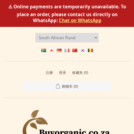
⚠️ Online payments are temporarily unavailable. To
place an order, please contact us directly on
WhatsApp:
Chat on WhatsApp
注册
登录
收藏夹
(0)
购物车
(0)