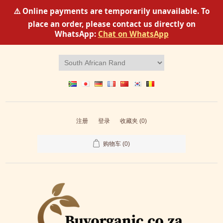
⚠️ Online payments are temporarily unavailable. To
place an order, please contact us directly on
WhatsApp:
Chat on WhatsApp
注册
登录
收藏夹
(0)
购物车
(0)