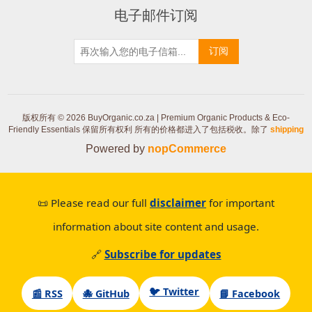
电子邮件订阅
订阅
版权所有 © 2026 BuyOrganic.co.za | Premium Organic Products & Eco-
Friendly Essentials 保留所有权利
所有的价格都进入了包括税收。除了
shipping
Powered by
nopCommerce
📜 Please read our full
disclaimer
for important
information about site content and usage.
🔗
Subscribe for updates
🐦 Twitter
📰 RSS
🐙 GitHub
📘 Facebook