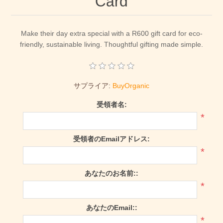
Card
Make their day extra special with a R600 gift card for eco-
friendly, sustainable living. Thoughtful gifting made simple.
サプライア:
BuyOrganic
受領者名:
*
受領者のEmailアドレス:
*
あなたのお名前::
*
あなたのEmail::
*