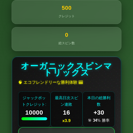
500
クレジット
0
総スピン数
オーガニックスピンマ
トリックス
🧠 エコフレンドリーな勝利体験 🎰
🍎
ジャックポッ
最高日次スピ
本日の総勝利
🥬
🍎
トクレジット:
ン連敗
数
10000
16
+30
x
3.9
🎯
34
% 勝率
🥕
🥬