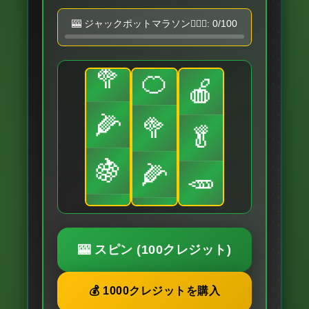
🍊
🎰 ジャックポットマラソン🏃🏻‍♀️:
0
/100
🥕
🥦
🍊
🍎
🌽
🥦
🥬
🍇
🌽
🥕
🥒
🍇
🍊
🎰 スピン (100クレジット)
🍅
🥒
🥦
💰 1000クレジットを購入