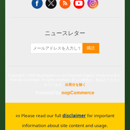
🥦
🍊
🍎
🌽
🥦
🥬
ニュースレター
🍇
🌽
🥕
購読
🥒
🍇
🍊
Copyright © 2026 BuyOrganic.co.za | Premium Organic Products & Eco-
Friendly Essentials. All rights reserved.
全ての価格は、税込みで入力さ
🍅
🥒
れています。
出荷分を除く
🥦
Powered by
nopCommerce
🍓
🍅
🌽
📜 Please read our full
disclaimer
for important
🥑
🍓
information about site content and usage.
🍇