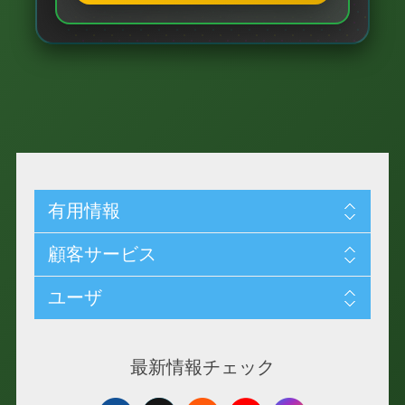
🍓
🍅
🌽
🥑
🍓
🍇
🍋
🥑
🥒
🍎
🍋
🍅
有用情報
🥬
🍎
🍓
顧客サービス
🥕
ユーザ
🥬
🥑
🍊
🥕
最新情報チェック
🍋