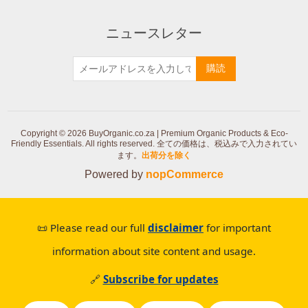
ニュースレター
購読
Copyright © 2026 BuyOrganic.co.za | Premium Organic Products & Eco-
Friendly Essentials. All rights reserved.
全ての価格は、税込みで入力されてい
ます。
出荷分を除く
Powered by
nopCommerce
📜 Please read our full
disclaimer
for important
information about site content and usage.
🔗
Subscribe for updates